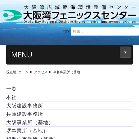
検索
MENU
▼
現在地:
ホーム
▶
アクセス
▶
津名事業所（基地）
一覧
本社
大阪建設事務所
兵庫建設事務所
大阪事業所（基地）
堺事業所（基地）
和歌山事業所（基地）