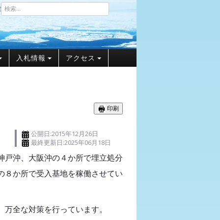
索
入札情報
アクセス
印刷
公開日:2015年12月26日
最終更新日:2025年06月18日
神戸沖、大阪沖の４か所で埋立処分
の８か所で受入基地を稼働させてい
、万全な対策を行っています。