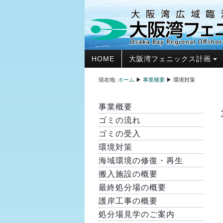
HOME
大阪湾フェニックス計画
現在地:
ホーム
▶
事業概要
▶
環境対策
事業概要
ゴミの流れ
ゴミの受入
環境対策
海域環境の修復・再生
搬入施設の概要
最終処分場の概要
護岸工事の概要
処分場見学のご案内