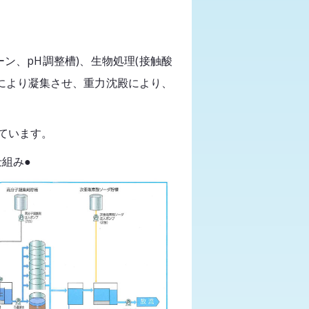
ン、pH調整槽)、生物処理(接触酸
品により凝集させ、重力沈殿により、
ています。
組み●