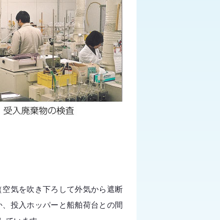
空気を吹き下ろして外気から遮断
か、投入ホッパーと船舶荷台との間