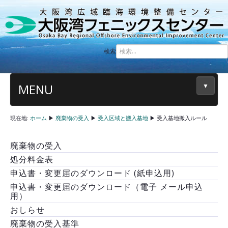
検索
MENU
▼
現在地:
ホーム
▶
廃棄物の受入
▶
受入区域と搬入基地
▶
受入基地搬入ルール
廃棄物の受入
処分料金表
申込書・変更届のダウンロード (紙申込用)
申込書・変更届のダウンロード（電子 メール申込
用）
おしらせ
廃棄物の受入基準