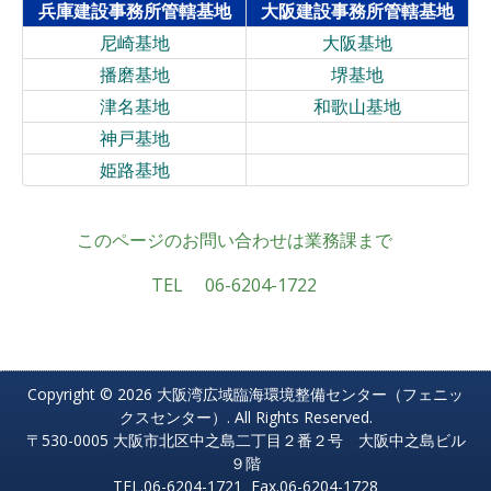
兵庫建設事務所管轄基地
大阪建設事務所管轄基地
尼崎基地
大阪基地
播磨基地
堺基地
津名基地
和歌山基地
神戸基地
姫路基地
このページのお問い合わせは業務課まで
TEL 06-6204-1722
Copyright © 2026 大阪湾広域臨海環境整備センター（フェニッ
クスセンター）. All Rights Reserved.
〒530-0005 大阪市北区中之島二丁目２番２号 大阪中之島ビル
９階
TEL.06-6204-1721 Fax.06-6204-1728