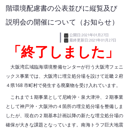
階環境配慮書の公表並びに縦覧及び
説明会の開催について（お知らせ）
公開日:2021年01月27日
最終更新日:2021年01月27日
「終了しました」
大阪湾広域臨海環境整備センターが行う大阪湾フェニ
ックス事業では、大阪湾に埋立処分場を設けて近畿２府
４県168 市町村で発生する廃棄物を受け入れています。
これまで１期事業として尼崎沖・泉大津沖、２期事業
として神戸沖・大阪沖の４箇所の埋立処分場を整備しま
したが、現在の２期基本計画以降の新たな埋立処分場の
確保が大きな課題となっています。南海トラフ巨大地震