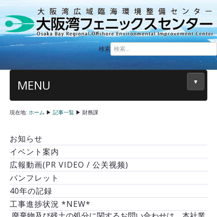
検索
MENU
▼
現在地:
ホーム
▶
記事一覧
▶
財務課
お知らせ
イベント案内
広報動画(PR VIDEO / 公关视频)
パンフレット
40年の記録
工事進捗状況 *NEW*
廃棄物及び残土の処分に関するお問い合わせは、本社業