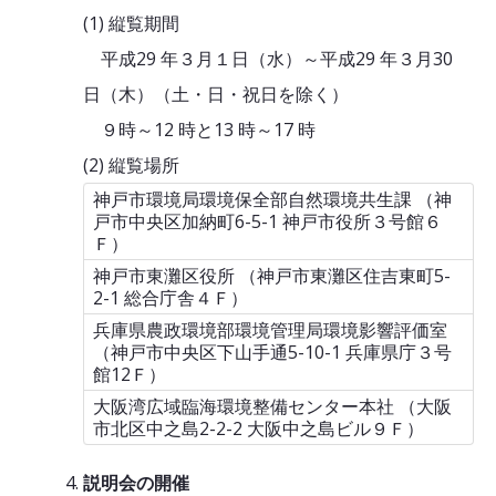
(1) 縦覧期間
平成29 年３月１日（水）～平成29 年３月30
日（木）（土・日・祝日を除く）
９時～12 時と13 時～17 時
(2) 縦覧場所
神戸市環境局環境保全部自然環境共生課 （神
戸市中央区加納町6-5-1 神戸市役所３号館６
Ｆ）
神戸市東灘区役所 （神戸市東灘区住吉東町5-
2-1 総合庁舎４Ｆ）
兵庫県農政環境部環境管理局環境影響評価室
（神戸市中央区下山手通5-10-1 兵庫県庁３号
館12Ｆ）
大阪湾広域臨海環境整備センター本社 （大阪
市北区中之島2-2-2 大阪中之島ビル９Ｆ）
説明会の開催