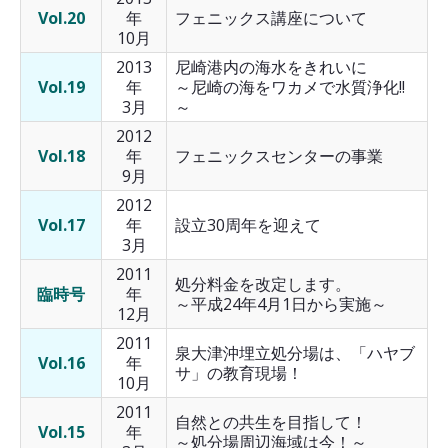
Vol.20
年
フェニックス講座について
10月
2013
尼崎港内の海水をきれいに
Vol.19
年
～尼崎の海をワカメで水質浄化!!
3月
～
2012
Vol.18
年
フェニックスセンターの事業
9月
2012
Vol.17
年
設立30周年を迎えて
3月
2011
処分料金を改定します。
臨時号
年
～平成24年4月1日から実施～
12月
2011
泉大津沖埋立処分場は、「ハヤブ
Vol.16
年
サ」の教育現場！
10月
2011
自然との共生を目指して！
Vol.15
年
～処分場周辺海域は今！～