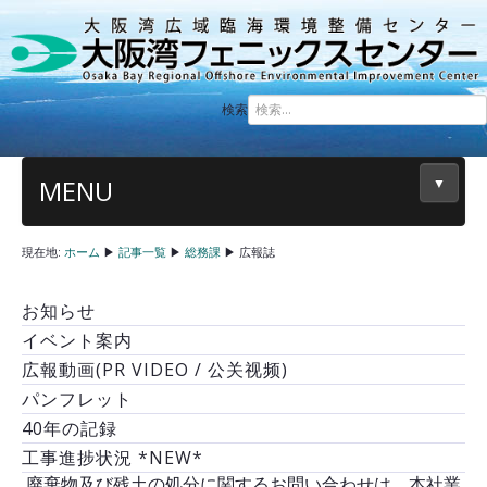
検索
MENU
▼
現在地:
ホーム
▶
記事一覧
▶
総務課
▶
広報誌
お知らせ
イベント案内
広報動画(PR VIDEO / 公关视频)
パンフレット
40年の記録
工事進捗状況 *NEW*
廃棄物及び残土の処分に関するお問い合わせは、本社業