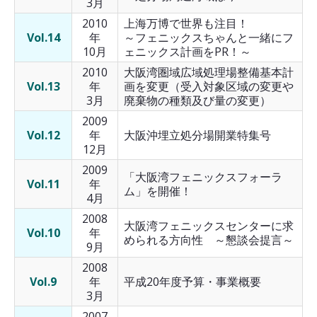
3月
2010
上海万博で世界も注目！
Vol.14
年
～フェニックスちゃんと一緒にフ
10月
ェニックス計画をPR！～
2010
大阪湾圏域広域処理場整備基本計
Vol.13
年
画を変更（受入対象区域の変更や
3月
廃棄物の種類及び量の変更）
2009
Vol.12
年
大阪沖埋立処分場開業特集号
12月
2009
「大阪湾フェニックスフォーラ
Vol.11
年
ム」を開催！
4月
2008
大阪湾フェニックスセンターに求
Vol.10
年
められる方向性 ～懇談会提言～
9月
2008
Vol.9
年
平成20年度予算・事業概要
3月
2007