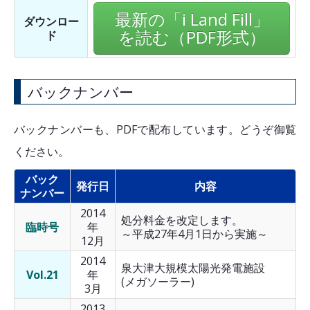
最新の「i Land Fill」
ダウンロー
を読む（PDF形式）
ド
バックナンバー
バックナンバーも、PDFで配布しています。どうぞ御覧
ください。
バック
発行日
内容
ナンバー
2014
処分料金を改定します。
臨時号
年
～平成27年4月1日から実施～
12月
2014
泉大津大規模太陽光発電施設
Vol.21
年
(メガソーラー)
3月
2013