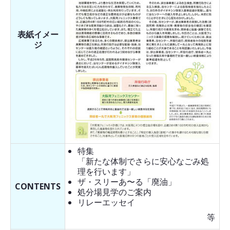
表紙イメー
ジ
特集
「新たな体制でさらに安心なごみ処
理を行います」
ザ・スリーあ〜る「廃油」
CONTENTS
処分場見学のご案内
リレーエッセイ
等