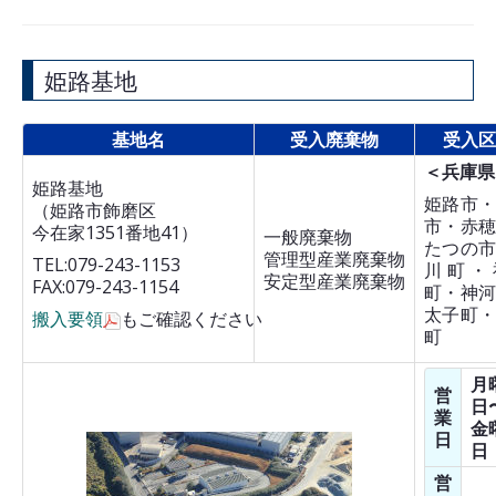
姫路基地
基地名
受入廃棄物
受入区
＜兵庫県
姫路基地
姫路市
（姫路市飾磨区
市・赤
今在家1351番地41）
一般廃棄物
たつの
管理型産業廃棄物
TEL:079-243-1153
川町・
安定型産業廃棄物
FAX:079-243-1154
町・神
太子町
搬入要領
もご確認ください
町
月
営
日
業
金
日
日
営