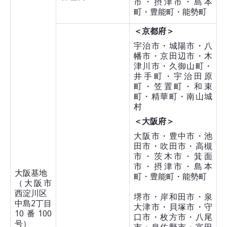
市・摂津市・島本
町・豊能町・能勢町
＜京都府＞
宇治市・城陽市・八
幡市・京田辺市・木
津川市・久御山町・
井手町・宇治田原
町・笠置町・和束
町・精華町・南山城
村
＜大阪府＞
大阪市・豊中市・池
田市・吹田市・高槻
市・茨木市・箕面
市・摂津市・島本
大阪基地
町・豊能町・能勢町
（大阪市
西淀川区
堺市・岸和田市・泉
中島2丁目
大津市・貝塚市・守
10番100
口市・枚方市・八尾
号）