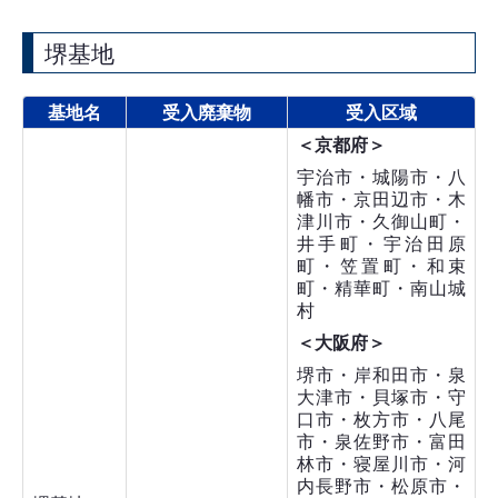
堺基地
基地名
受入廃棄物
受入区域
＜京都府＞
宇治市・城陽市・八
幡市・京田辺市・木
津川市・久御山町・
井手町・宇治田原
町・笠置町・和束
町・精華町・南山城
村
＜大阪府＞
堺市・岸和田市・泉
大津市・貝塚市・守
口市・枚方市・八尾
市・泉佐野市・富田
林市・寝屋川市・河
内長野市・松原市・