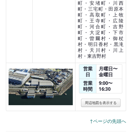
町・安堵町・川西
町・三宅町・田原本
町・高取町・上牧
町・王寺町・広陵
町・河合町・吉野
町・大淀町・下市
町・曽爾村・御杖
村・明日香村・黒滝
村・天川村・川上
村・東吉野村
営業
月曜日〜
日
金曜日
営業
9:00〜
時間
16:30
周辺地図を表示する
↑ページの先頭へ