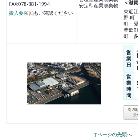
＜滋
FAX:078-881-1994
安定型産業廃棄物
東近
搬入要領
もご確認ください
野町
町・
豊郷
町・
営
業
日
営
業
時
間
周辺
示
↑ページの先頭へ