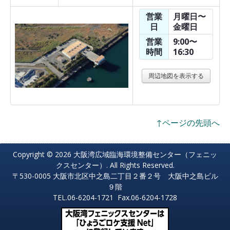
営業
月曜日〜
日
金曜日
営業
9:00〜
時間
16:30
周辺地図を表示する
↑ページの先頭へ
Copyright © 2026 大阪湾広域臨海環境整備センター（フェニッ
クスセンター）. All Rights Reserved.
〒530-0005 大阪市北区中之島二丁目２番２号 大阪中之島ビル
９階
TEL.06-6204-1721 Fax.06-6204-1728