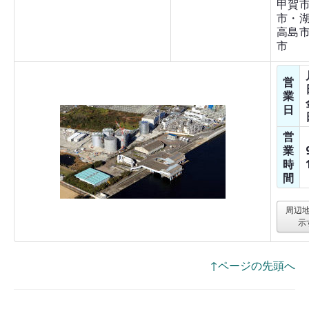
甲賀
市・
高島
市
営
業
日
営
業
時
間
周辺
示
↑ページの先頭へ