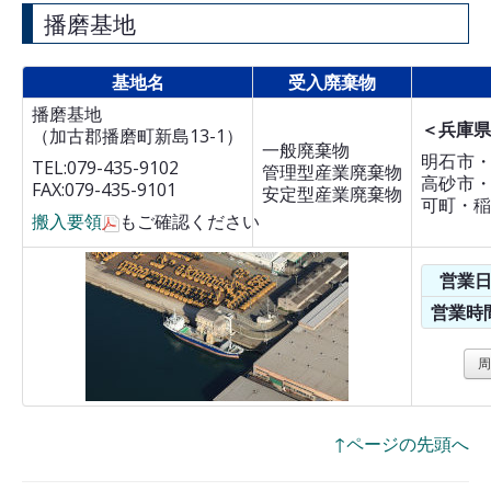
播磨基地
基地名
受入廃棄物
播磨基地
＜兵庫県
（加古郡播磨町新島13-1）
一般廃棄物
明石市
TEL:079-435-9102
管理型産業廃棄物
高砂市
FAX:079-435-9101
安定型産業廃棄物
可町・稲
搬入要領
もご確認ください
営業
営業時
周
↑ページの先頭へ