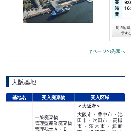
業
9:
時
16
間
周辺地図
示す
↑ページの先頭へ
大阪基地
基地名
受入廃棄物
受入区域
＜大阪府＞
大阪市・豊中市・池
一般廃棄物
田市・吹田市・高槻
管理型産業廃棄物
市・茨木市・箕面
管理残土Ａ・Ｂ