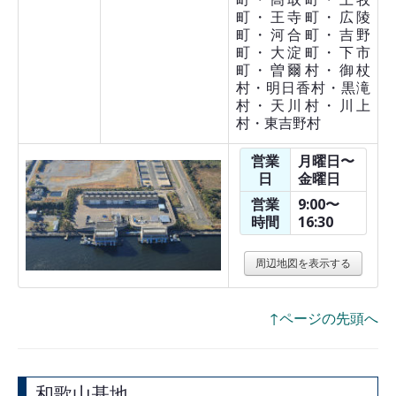
町・王寺町・広陵
町・河合町・吉野
町・大淀町・下市
町・曽爾村・御杖
村・明日香村・黒滝
村・天川村・川上
村・東吉野村
営業
月曜日〜
日
金曜日
営業
9:00〜
時間
16:30
周辺地図を表示する
↑ページの先頭へ
和歌山基地