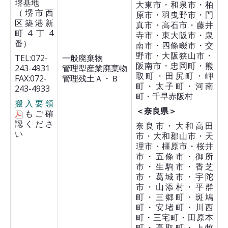
堺基地
大東市・和泉市・柏
（堺市西
原市・羽曳野市・門
区築港新
真市・高石市・藤井
町4丁4
寺市・東大阪市・泉
番）
南市・四條畷市・交
野市・大阪狭山市・
TEL:072-
一般廃棄物
阪南市・忠岡町・熊
243-4931
管理型産業廃棄物
取町・田尻町・岬
FAX:072-
管理残土Ａ・Ｂ
町・太子町・河南
243-4933
町・千早赤阪村
搬入要領
＜奈良県＞
もご確
認くださ
奈良市・大和高田
い
市・大和郡山市・天
理市・橿原市・桜井
市・五條市・御所
市・生駒市・香芝
市・葛城市・宇陀
市・山添村・平群
町・三郷町・斑鳩
町・安堵町・川西
町・三宅町・田原本
町・高取町・上牧