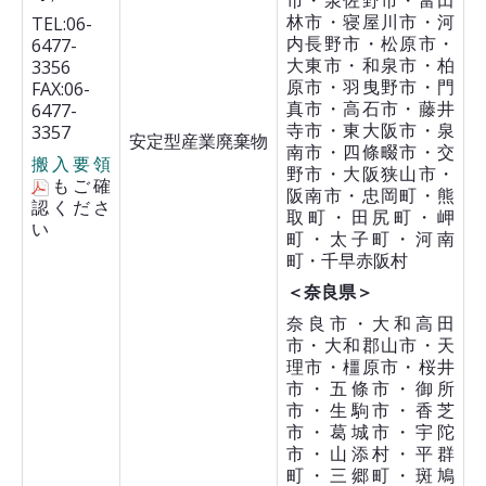
市・泉佐野市・富田
林市・寝屋川市・河
TEL:06-
内長野市・松原市・
6477-
大東市・和泉市・柏
3356
原市・羽曳野市・門
FAX:06-
真市・高石市・藤井
6477-
寺市・東大阪市・泉
3357
安定型産業廃棄物
南市・四條畷市・交
搬入要領
野市・大阪狭山市・
もご確
阪南市・忠岡町・熊
認くださ
取町・田尻町・岬
い
町・太子町・河南
町・千早赤阪村
＜奈良県＞
奈良市・大和高田
市・大和郡山市・天
理市・橿原市・桜井
市・五條市・御所
市・生駒市・香芝
市・葛城市・宇陀
市・山添村・平群
町・三郷町・斑鳩