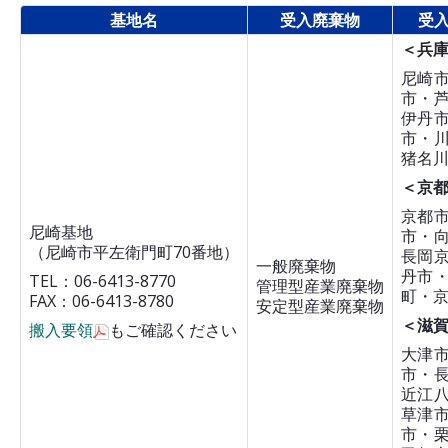
基地名
受入廃棄物
受
＜兵
尼崎
市・
伊丹
市・
猪名
＜京
京都
尼崎基地
市・
（尼崎市平左衛門町70番地）
長岡
一般廃棄物
丹市
TEL：06-6413-8770
管理型産業廃棄物
町・
FAX：06-6413-8780
安定型産業廃棄物
＜滋
搬入要領
もご確認ください
大津
市・
近江
草津
市・