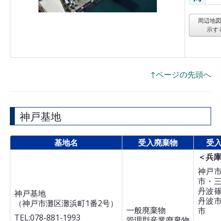
周辺地
示す
↑ページの先頭へ
神戸基地
基地名
受入廃棄物
受
＜兵
神戸
市・
丹波
神戸基地
丹波
（神戸市灘区灘浜町1番2号）
一般廃棄物
市
TEL:078-881-1993
管理型産業廃棄物