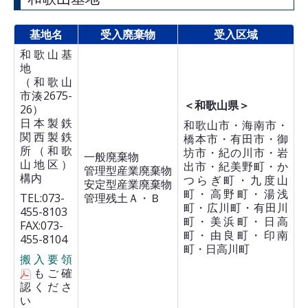
基地名
受入廃棄物
受入区域
和歌山基
地
（和歌山
市湊2675-
＜和歌山県＞
26）
日本製鉄
和歌山市・海南市・
関西製鉄
橋本市・有田市・御
所（和歌
坊市・紀の川市・岩
一般廃棄物
山地区）
出市・紀美野町・か
管理型産業廃棄物
構内
つらぎ町・九度山
安定型産業廃棄物
町・高野町・湯浅
TEL:073-
管理残土Ａ・Ｂ
町・広川町・有田川
455-8103
町・美浜町・日高
FAX:073-
町・由良町・印南
455-8104
町・日高川町
搬入要領
もご確
認くださ
い