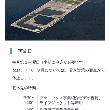
実施日
毎月第３火曜日（事前に申込が必要です）
なお、７･８･９月については、暑さ対策の観点から
休止します。
基本見学時間
13:30〜
フェニックス事業紹介ビデオ視聴、
14:00
ライフジャケット等着用
14:00
兵庫建設事務所前出航